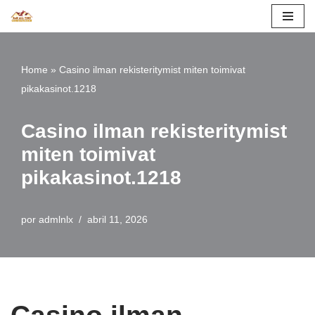
Saltar
al
Home
»
Casino ilman rekisteritymist miten toimivat
contenido
pikakasinot.1218
Casino ilman rekisteritymist
miten toimivat
pikakasinot.1218
por
admlnlx
abril 11, 2026