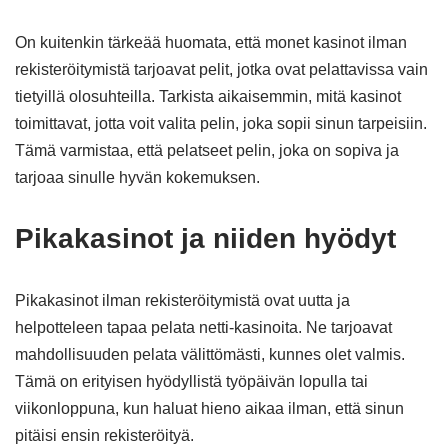
On kuitenkin tärkeää huomata, että monet kasinot ilman
rekisteröitymistä tarjoavat pelit, jotka ovat pelattavissa vain
tietyillä olosuhteilla. Tarkista aikaisemmin, mitä kasinot
toimittavat, jotta voit valita pelin, joka sopii sinun tarpeisiin.
Tämä varmistaa, että pelatseet pelin, joka on sopiva ja
tarjoaa sinulle hyvän kokemuksen.
Pikakasinot ja niiden hyödyt
Pikakasinot ilman rekisteröitymistä ovat uutta ja
helpotteleen tapaa pelata netti-kasinoita. Ne tarjoavat
mahdollisuuden pelata välittömästi, kunnes olet valmis.
Tämä on erityisen hyödyllistä työpäivän lopulla tai
viikonloppuna, kun haluat hieno aikaa ilman, että sinun
pitäisi ensin rekisteröityä.