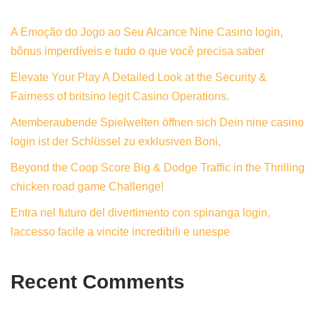
A Emoção do Jogo ao Seu Alcance Nine Casino login,
bônus imperdíveis e tudo o que você precisa saber
Elevate Your Play A Detailed Look at the Security &
Fairness of britsino legit Casino Operations.
Atemberaubende Spielwelten öffnen sich Dein nine casino
login ist der Schlüssel zu exklusiven Boni,
Beyond the Coop Score Big & Dodge Traffic in the Thrilling
chicken road game Challenge!
Entra nel futuro del divertimento con spinanga login,
laccesso facile a vincite incredibili e unespe
Recent Comments