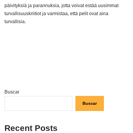
päivityksiä ja parannuksia, jotta voivat estää uusimmat
turvallisuuskriitiot ja varmistaa, että pelit ovat aina
turvallisia.
Buscar
Buscar
Recent Posts