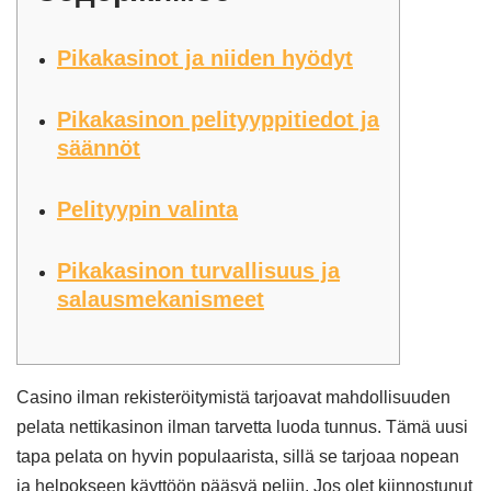
Pikakasinot ja niiden hyödyt
Pikakasinon pelityyppitiedot ja
säännöt
Pelityypin valinta
Pikakasinon turvallisuus ja
salausmekanismeet
Casino ilman rekisteröitymistä tarjoavat mahdollisuuden
pelata nettikasinon ilman tarvetta luoda tunnus. Tämä uusi
tapa pelata on hyvin populaarista, sillä se tarjoaa nopean
ja helpokseen käyttöön pääsyä peliin. Jos olet kiinnostunut