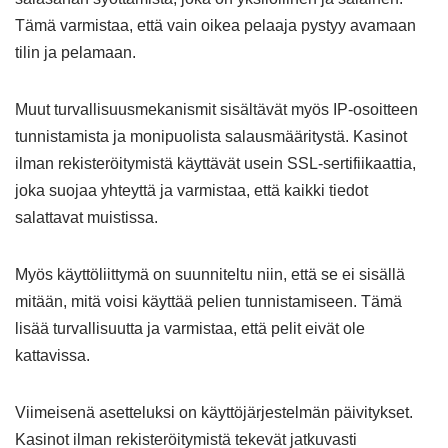
Tämä varmistaa, että vain oikea pelaaja pystyy avamaan
tilin ja pelamaan.
Muut turvallisuusmekanismit sisältävät myös IP-osoitteen
tunnistamista ja monipuolista salausmääritystä. Kasinot
ilman rekisteröitymistä käyttävät usein SSL-sertifiikaattia,
joka suojaa yhteyttä ja varmistaa, että kaikki tiedot
salattavat muistissa.
Myös käyttöliittymä on suunniteltu niin, että se ei sisällä
mitään, mitä voisi käyttää pelien tunnistamiseen. Tämä
lisää turvallisuutta ja varmistaa, että pelit eivät ole
kattavissa.
Viimeisenä asetteluksi on käyttöjärjestelmän päivitykset.
Kasinot ilman rekisteröitymistä tekevät jatkuvasti