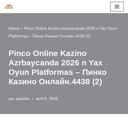
Saltar
al
Home
»
Pinco Online Kazino Azrbaycanda 2026 n Yax Oyun
contenido
Platformas – Пинко Казино Онлайн.4438 (2)
Pinco Online Kazino
Azrbaycanda 2026 n Yax
Oyun Platformas – Пинко
Казино Онлайн.4438 (2)
por
admlnlx
abril 9, 2026