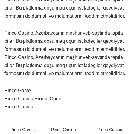
bilər. Bu platforma qoşulmaq üçün istifadəçilər qeydiyyat
formasını doldurmalı və məlumatlarını təqdim etməlidirlər.
Pinco Casino, Azərbaycanın məşhur veb-saytında tapıla
bilər. Bu platforma qoşulmaq üçün istifadəçilər qeydiyyat
formasını doldurmalı və məlumatlarını təqdim etməlidirlər.
Pinco Casino, Azərbaycanın məşhur veb-saytında tapıla
bilər. Bu platforma qoşulmaq üçün istifadəçilər qeydiyyat
formasını doldurmalı və məlumatlarını təqdim etməlidirlər.
Pinco Game
Pinco Casino Promo Code
Pinco Casino
Pinco Game,
Pinco Casino
Pinco Casino,