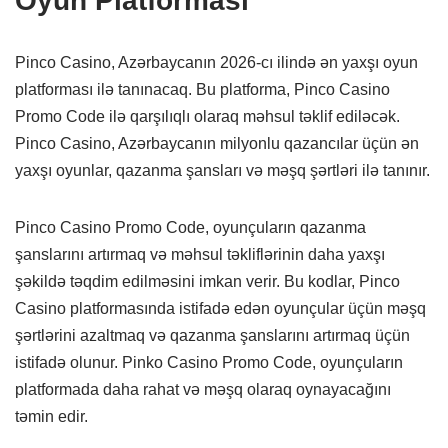
Oyun Platforması
Pinco Casino, Azərbaycanın 2026-cı ilində ən yaxşı oyun
platforması ilə tanınacaq. Bu platforma, Pinco Casino
Promo Code ilə qarşılıqlı olaraq məhsul təklif ediləcək.
Pinco Casino, Azərbaycanın milyonlu qazancılar üçün ən
yaxşı oyunlar, qazanma şansları və məşq şərtləri ilə tanınır.
Pinco Casino Promo Code, oyunçuların qazanma
şanslarını artırmaq və məhsul təkliflərinin daha yaxşı
şəkildə təqdim edilməsini imkan verir. Bu kodlar, Pinco
Casino platformasında istifadə edən oyunçular üçün məşq
şərtlərini azaltmaq və qazanma şanslarını artırmaq üçün
istifadə olunur. Pinko Casino Promo Code, oyunçuların
platformada daha rahat və məşq olaraq oynayacağını
təmin edir.