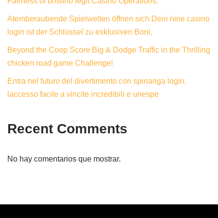
Fairness of britsino legit Casino Operations.
Atemberaubende Spielwelten öffnen sich Dein nine casino
login ist der Schlüssel zu exklusiven Boni,
Beyond the Coop Score Big & Dodge Traffic in the Thrilling
chicken road game Challenge!
Entra nel futuro del divertimento con spinanga login,
laccesso facile a vincite incredibili e unespe
Recent Comments
No hay comentarios que mostrar.
Neve
| Funciona gracias a
WordPress